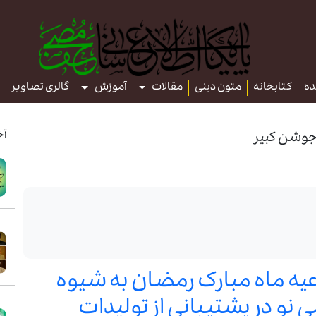
ده
کتابخانه
متون دینی
مقالات
آموزش
گالری تصاویر
آخ
جوشن کبیر
عیه ماه مبارک رمضان به شیوه
 نو در پشتیبانی از تولیدات