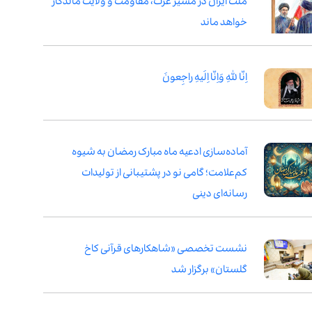
ملت ایران در مسیر عزت، مقاومت و ولایت ماندگار
خواهد ماند
اِنّا لِلّٰهِ وَاِنّا اِلَیهِ راجِعونَ
آماده‌سازی ادعیه ماه مبارک رمضان به شیوه
کم‌علامت؛ گامی نو در پشتیبانی از تولیدات
رسانه‌ای دینی
نشست تخصصی «شاهکارهای قرآنی کاخ
گلستان» برگزار شد