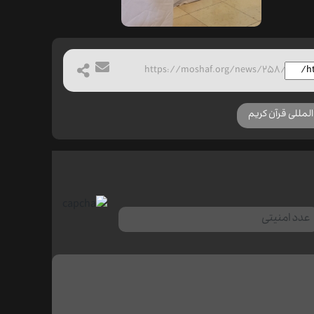
https://moshaf.org/news/258/
لمللی قرآن کریم