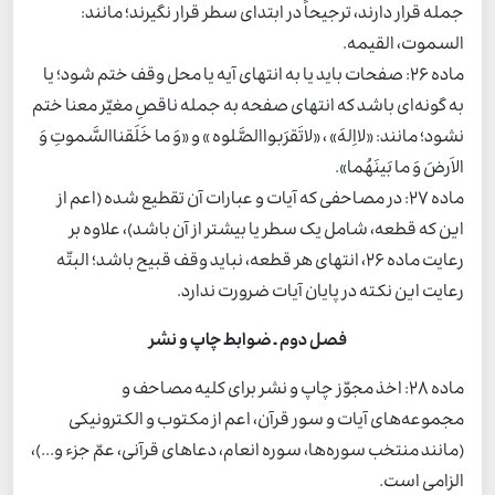
جمله قرار دارند، ترجیحاً در ابتدای سطر قرار نگیرند؛ مانند:
السموت، القیمه.
ماده 26: صفحات باید یا به انتهای آیه یا محل وقف ختم شود؛ یا
به گونه‌ای باشد که انتهای صفحه به جمله ناقصِ مغیّر معنا ختم
نشود؛ مانند: «لااِلهَ» ، «لاتَقرَبواالصَّلوه » و «وَ ما خَلَقناالسَّموتِ وَ
الاَرضَ وَ ما بَینَهُما».
ماده 27: در مصاحفی که آیات و عبارات آن تقطیع شده (اعم از
این که قطعه، شامل یک سطر یا بیشتر از آن باشد)، علاوه بر
رعایت ماده 26، انتهای هر قطعه، نباید وقف قبیح باشد؛ البتّه
رعایت این نکته در پایان آیات ضرورت ندارد.
فصل دوم ـ ضوابط چاپ و نشر
ماده 28: اخذ مجوّز چاپ و نشر برای کلیه مصاحف و
مجموعه‌های آیات و سور قرآن، اعم از مکتوب و الکترونیکی
(مانند منتخب سوره‌ها، سوره انعام، دعاهای قرآنی، عمّ جزء و...)،
الزامی است.