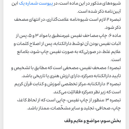
شیوه‌های مذکور در این ماده است، در
پیوست شماره یک
این
آیین‌نامه ذکر شده است.
تبصره 2:لازم است شیوه‌نامه علامت‌گذاری، در انتهای مصحف
ذکر شود.
ماده 6: چاپ مصاحف نفیس غیرمنطبق با مواد 3 و 5، پس از
اثبات نفیس بودن آن توسّط دارالکتابه، پس از اصلاح کلمات و
علایم غلط، در صورتی‌که به صورت نفیس چاپ شود، بلامانع
است.
تبصره 1: مصحف نفیس، مصحفی است که مطابق با تشخیص و
تأیید دارالکتابه «مرکز»، دارای ارزش هنری یا تاریخی باشد.
تبصره 2: دارالکتابه، مرکز تخصّصی آموزش و کتابت قرآن کریم
است که زیر نظر «مرکز» فعّالیّت می‌کند.
تبصره 3: منظور از چاپ نفیس، چاپی است که از لحاظ کاغذ،
چاپ، صحافی، تجلید و سایر مشخّصات، ممتاز باشد.
بخش سوم: مواضع و علایم وقف