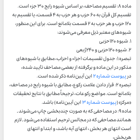
ماده 8: تقسیم مصاحف، بر اساس شیوه رایج 30 جزء است.
تقسیم کل قرآن به 60 حزب و هر حزب به 4 قسمت، یا تقسیم به
120 حزب و هر حزب به 2 قسمت بلامانع است. برای این منظور،
شیوه‌های معتبر ذیل معرفی می‌شوند:
1. شیوه 120حزبی
2. شیوه 120حزبی و 240رُبعی
تبصره 1: جدول تقسیمات اجزاء و احزاب، مطابق با شیوه‌های
مذکور در این ماده و برگرفته از بعضی مصاحف تأیید شده،
در
پیوست شماره 2
این آیین‌نامه ذکر شده است.
تبصره 2: قرار دادن علامت رکوع، مطابق با شیوه رایج در مصاحف،
بلامانع است. مواضع رکوعات، ترجیحاً مطابق با نتایج تحقیقات
«مرکز» (
پیوست شماره 3
این آیین‌نامه) باشد.
ماده 9: در مصاحفی که به صورت چندبخشی چاپ می‌شوند ـ
همانند مصاحفی که در مجالس ترحیم استفاده می‌شود ـ لازم
است انتهای هر بخش ، انتهای آیه باشد، و ابتدا و انتهای
هربخش،