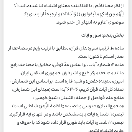
از نظر معنا ناقص یا القاکننده معنای اشتباه نباشد (مانند: اَلا
اِنَّهُم مِن اِفکِهِم لَیَقولون ( ) وَلَدَ الله) و ترجیحاً از ابتدای یک
موضوع، آغاز و به انتهای آن ختم شود.
بخش پنجم: سور و آیات
ماده 10: ترتیب سوره‌های قرآن، مطابق با ترتیب رایج در مصاحف از
صدر اسلام تاکنون است.
ماده 11: شماره ‎آیات، بر اساس عدّ کوفی، مطابق با مصاحف رایج
مانند مصحف مرکز طبع و نشر قرآن جمهوری اسلامی ایران،
امیری، مدینه(حفص) و شبه قاره است. بر اساس این شمارش،
تعداد کل آیات قرآن کریم، 6236 آیه است (مبنای این شمارش،
منابع علم فواصل از جمله «التبیان» شیخ طوسی ،
«مجمع‌البیان» طبرسی و قصیده «ناظمة الزُّهر» شاطبی است).
تبصره 1: شماره آیات باید مشخص باشد و در انتهای آیه قرار گیرد.
تبصره 2: شماره آیات باید طوری قرار داده شود که با حروف و
علایم اشتباه نشود.