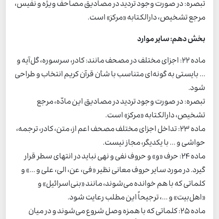
تبصره: در صورت وجود تردید در مصادیق مصاحف ویژه و نفیس،
مرجع تشخیص، دارالکتابه «مرکز» است.
بخش دهم: سایر موارد
ماده 22: اجزای مختلف در مصحف مانند: کادر، سرسوره، گل‌آیه و
... بایستی به گونه‌ای متناسب با شأن قرآن کریم انتخاب و طراحی
شود.
تبصره: در صورت وجود تردید در مصادیق این مادّه، مرجع
تشخیص، دارالکتابه «مرکز» است.
ماده 23: تداخل اجزای مختلف مصحف اعم از، متن، کادر، ترجمه،
حواشی و ... با یکدیگر، مجاز نیست.
ماده 24: حرف «و» و حروف نفی و نهی نباید در انتهای سطر قرار
گیرد. در مورد سایر حروف معانی نظیر «فی، عن، الی، علی و ...» و
کلماتی که با هم خوانده می‌شوند، مانند «بنی‌اسرائیل» و
«اهل‌بیت» و ...، ترجیحاً این مطلب رعایت شود.
ماده 25: کلماتی که با همزه وصل شروع می‌شوند و در میان