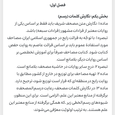
فصل اول:
بخش یکم: نگارش کلمات (رسم)
ماده 1: نگارش متن مصحف شریف باید فقط بر اساس یکی از
روایات معتبر از قراءات مشهور (قراءات سبعه) باشد.
تبصره 1: با توجّه به قرائت رایج در جمهوری اسلامی ایران، مصاحف
مورد استفادة عموم باید بر اساس قرائت عاصم به روایت حفص
کتابت شود. کتابت مصاحف صرفاً برای آموزش تخصّصی بر
اساس روایات دیگر، بلامانع است.
تبصره 2: درج سایر روایات در حاشیه مصحف، بلامانع است.
ماده 2: تهیه مصاحف برای توزیع در خارج از کشور، مطابق با
روایت رایج در منطقه‌ای که قرار است توزیع شود، ترجیح دارد.
ماده 3: در نگارش کلمات مصحف، رعایت «رسم‌المصحف»
برگرفته از منابع معتبر این علم، الزامی است. برای این منظور،
شیوه‌های رسم‌الخطی زیر ـ که همگی برگرفته از منابع معتبر این
علم هستند ـ به ترتیب اولویّت معرّفی می‌شوند: