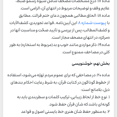
ماده 17: درج مشخّصات مصحف شامل شیوه رسمو ضبط،
علایم وقف و توضیحات مربوط در انتهای آن، الزامی است.
ماده 18: الحاق مطالبی همچون دعای ختم قرائت ـ ‌مطابق
با
پیوست شماره 8
این آیین‌نامه ـ قواعد تجویدی، کشف‌الآیات
و کشف‌المطالب، پس از بررسی و تأیید صحّت و مناسبت آنها در
«مرکز»، در انتهای مصحف مجاز است.
ماده 19: ذکر مواردی مانند خوب و بد (مربوط به استخاره) به طور
کلی در مصاحف، ممنوع است.
بخش نهم: خوشنویسی
ماده 20: در مصاحفی که برای عموم مردم تهیّه می‌شود، استفاده
از خطوط گوناگون در کتابت قرآن، به شرط رعایت احکام بندهای
ذیل، بلامانع است:
1. نوع خط از لحاظ زیبایی، ترکیب کلمات و سطربندی باید به
گونه‌ای باشد که شأن قرآن حفظ شود.
2. به منظور حفظ شأن هنری خط بایستی اصول و قواعد