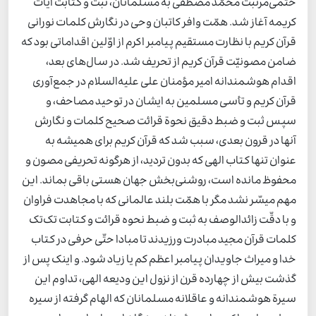
ختمی‌مرتبت محمّد مصطفی به مسلمانان، ثبت و کتابت آیات
کریمه آغاز شد. همّت وافر کاتبان وحی در نگارش کلمات نورانی
قرآن کریم با نظارت مستقیم پیامبر اکرم از اوّلین اقداماتی بود که
ضامن مصونیّت قرآن کریم از تحریف شد. در سال‌های بعد،
اقدام هوشمندانه امیر مؤمنان علی علیه‌السلام در جمع‌آوری
قرآن کریم و تأسی مسلمین به ایشان در توحید مصاحف، و
سپس ثبت و ضبط دقیق نحوة قرائت صحیح کلمات و نگارش
آنها در قرون بعدی، سبب شد که قرآن کریم برای همیشه به
عنوان تنها کتاب الهی که بدون تردید، از هرگونه تحریفی مصون و
محفوظ مانده است، روشنی‌بخش جهان هستی باقی بماند. این
مهم میسّر نشد مگر با همّت بلند عالمانی که با مجاهدت فراوان
و با دقّت زائدالوصف به ثبت و ضبط نحوه قرائت و کتابت تک‌تک
کلمات قرآن مجید مبادرت ورزیدند تا مبادا حتّی حرفی در کتاب
خدا و میراث جاویدان پیامبر اعظم کم یا زیاد شود. و اینک پس از
گذشت بیش از چهارده قرن از نزول این ودیعه الهی، تداوم این
سیرة هوشمندانه و عاقلانه مسلمانان که الهام گرفته از سیره