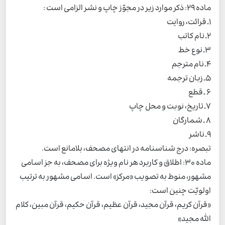
ماده 29: ذکر موارد زیر در مجوّز چاپ و نشر الزامی است :
1ـ قرائت، روایت
2ـ نام کاتب
3ـ نوع خط
4ـ نام مترجم
5ـ زبان ترجمه
6 ـ قطع
7ـ تاریخ، نوبت و محل چاپ
8 ـ شمارگان
9ـ ناشر
تبصره: درج شناسنامه در انتهای مصحف، بلامانع است.
ماده 30: اطلاق و کاربرد هر نام ویژه برای مصحف، به جز اسامی
مشهور، منوط به تصویب «مرکز» است. اسامی مشهور به ترتیب
اولویّت چنین است:
«قرآن کریم، قرآن مجید، قرآن عظیم، قرآن حکیم، قرآن مبین، کلام
الله مجید»