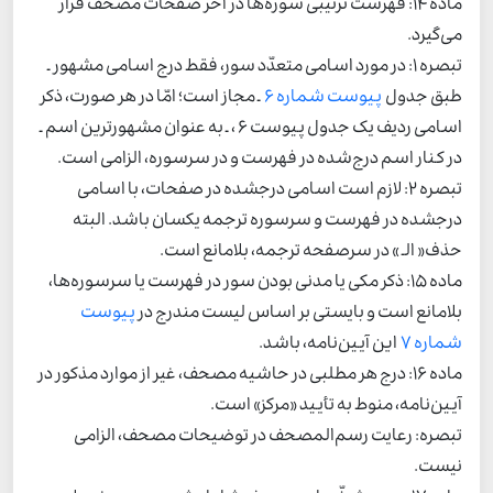
ماده 14: فهرست ترتیبی سوره‌ها در آخر صفحات مصحف قرار
می‌گیرد.
تبصره 1: در مورد اسامی متعدّد سور، فقط درج اسامی مشهور ـ
طبق جدول
پیوست شماره 6
ـ مجاز است؛ امّا در هر صورت، ذکر
اسامی ردیف یک جدول پیوست 6 ، ـ به عنوان مشهورترین اسم ـ
در کنار اسم درج‌شده در فهرست و در سرسوره، الزامی است.
تبصره 2: لازم است اسامی درجشده در صفحات، با اسامی
درجشده در فهرست و سرسوره ترجمه یکسان باشد. البته
حذف« الـ » در سرصفحه ترجمه، بلامانع است.
ماده 15: ذکر مکی یا مدنی بودن سور در فهرست یا سرسوره‌ها،
بلامانع است و بایستی بر اساس لیست مندرج در
پیوست
شماره 7
این آیین‌نامه، باشد.
ماده 16: درج هر مطلبی در حاشیه مصحف، غیر از موارد مذکور در
آیین‌نامه، منوط به تأیید «مرکز» است.
تبصره: رعایت رسم‌المصحف در توضیحات مصحف، الزامی
نیست.