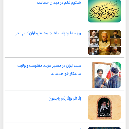
شکوهِ قلم در میدان حماسه
روز معلم؛ پاسداشتِ مشعل‌دارانِ کلام وحی
ملت ایران در مسیر عزت، مقاومت و ولایت
ماندگار خواهد ماند
اِنّا لِلّٰهِ وَاِنّا اِلَیهِ راجِعونَ