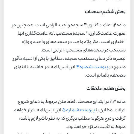
بخش ششم: سجدات
ماده 12: علامت‌گذاری 4 سجده واجب، الزامی است. همچنین در
صورت علامت‌گذاری 11 سجده مستحب ـ که علامت‌گذاری آنها
اختیاری است ـ ذکر واژه واجب در سجده‌های واجب، و واژه
مستحب در سجده‌های مستحب، الزامی است.
تبصره: ذکر دعای مستحب سجده ـ مطابق با یکی از ادعیه مأثور
مندرج در
پیوست شماره 4
این آیین‌نامه ـ در حاشیه یا انتهای
مصحف، بلامانع است.
بخش هفتم: ملحقات
ماده 13: در ابتدای مصحف، فقط متن مربوط به دعای شروع
قرائت ـ مطابق با
پیوست شماره 5
این آیین‌نامه ـ قرار خواهد
گرفت و درج هرگونه مطلب دیگری که به نظر ناشر لازم باشد،
منوط به تأیید «مرکز» خواهد بود.