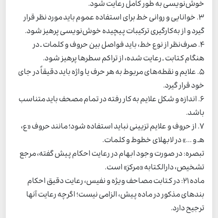
خوش‌نویسی به طور کامل رعایت شود.
3. خوانایی و روانی خط برای استفاده عموم باید مورد نظر قرار
گیرد و از به‌کارگیری ترکیبات پیچیده خوش‌نویسی پرهیز شود.
4. صرف‌نظر از نوع خط، باید فواصل بین حروف و کلمات ـ در
هنگام کتابت ـ رعایت شده، از تراکم سطرها پرهیز شود.
5. علایم و نقطه‌های مربوط به هر حرف یا واژه باید دقیقاً در جای
خود قرار گیرد.
6. اندازه و شکل علایم به کار رفته در تمام مصحف باید متناسب
باشد.
7. از حروف و علایم تزیینی نباید استفاده شود؛ مانند حروف «ع،
هـ و ...» در لابهلای خطوط و کلمات.
تبصره: در صورت وجود ابهام در رعایت احکام پیش گفته، مرجع
تشخیص، دارالکتابه «مرکز» است.
ماده 21: در کتابت مصاحف ویژه و نفیس، رعایت دقیق احکام
بندهای مذکور در ماده پیش، الزامی نیست؛ اگرچه رعایت آنها
ترجیح دارد.