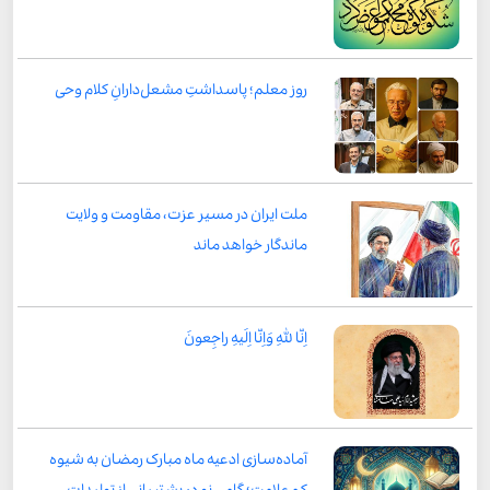
روز معلم؛ پاسداشتِ مشعل‌دارانِ کلام وحی
ملت ایران در مسیر عزت، مقاومت و ولایت
ماندگار خواهد ماند
اِنّا لِلّٰهِ وَاِنّا اِلَیهِ راجِعونَ
آماده‌سازی ادعیه ماه مبارک رمضان به شیوه