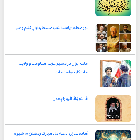
روز معلم؛ پاسداشتِ مشعل‌دارانِ کلام وحی
ملت ایران در مسیر عزت، مقاومت و ولایت
ماندگار خواهد ماند
اِنّا لِلّٰهِ وَاِنّا اِلَیهِ راجِعونَ
آماده‌سازی ادعیه ماه مبارک رمضان به شیوه