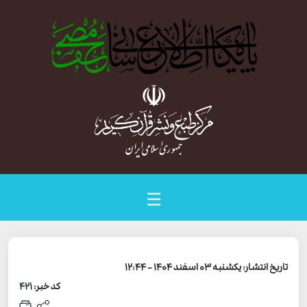
☰
تاریخ انتشار: یکشنبه 03 اسفند 1404 - 12:44
کد خبر: 421